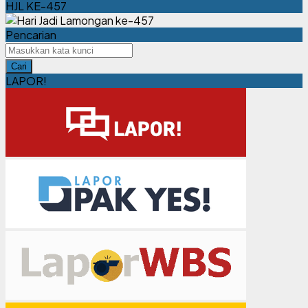
HJL KE-457
Pencarian
Cari
LAPOR!