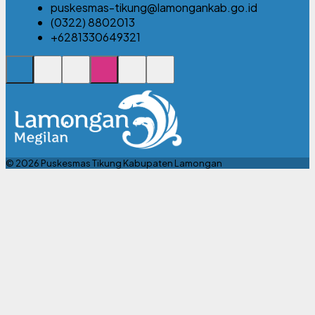
puskesmas-tikung@lamongankab.go.id
(0322) 8802013
+6281330649321
© 2026 Puskesmas Tikung Kabupaten Lamongan