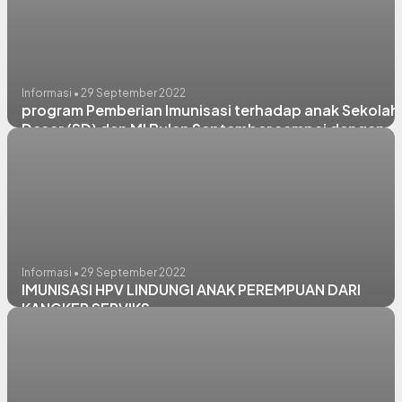
Informasi • 29 September 2022
program Pemberian Imunisasi terhadap anak Sekolah
Dasar (SD) dan MI Bulan September sampai dengan
Desember 2022 di wilayah kerja Puskemas Tikung
Informasi • 29 September 2022
IMUNISASI HPV LINDUNGI ANAK PEREMPUAN DARI
KANGKER SERVIKS