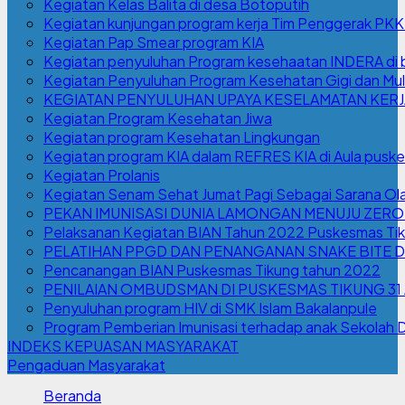
Kegiatan Kelas Balita di desa Botoputih
Kegiatan kunjungan program kerja Tim Penggerak PK
Kegiatan Pap Smear program KIA
Kegiatan penyuluhan Program kesehaatan INDERA di b
Kegiatan Penyuluhan Program Kesehatan Gigi dan Mulu
KEGIATAN PENYULUHAN UPAYA KESELAMATAN KERJA
Kegiatan Program Kesehatan Jiwa
Kegiatan program Kesehatan Lingkungan
Kegiatan program KIA dalam REFRES KIA di Aula pusk
Kegiatan Prolanis
Kegiatan Senam Sehat Jumat Pagi Sebagai Sarana Ola
PEKAN IMUNISASI DUNIA LAMONGAN MENUJU ZERO
Pelaksanan Kegiatan BIAN Tahun 2022 Puskesmas Ti
PELATIHAN PPGD DAN PENANGANAN SNAKE BITE D
Pencanangan BIAN Puskesmas Tikung tahun 2022
PENILAIAN OMBUDSMAN DI PUSKESMAS TIKUNG 31
Penyuluhan program HIV di SMK Islam Bakalanpule
Program Pemberian Imunisasi terhadap anak Sekolah 
INDEKS KEPUASAN MASYARAKAT
Pengaduan Masyarakat
Beranda