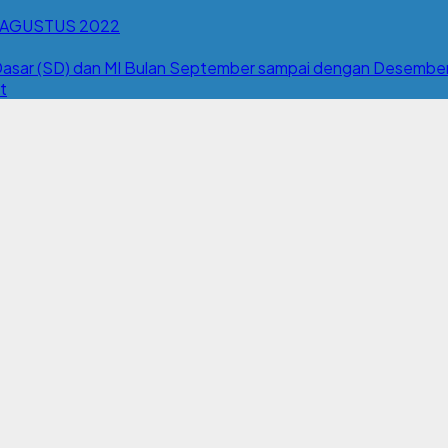
 AGUSTUS 2022
Dasar (SD) dan MI Bulan September sampai dengan Desember 
t