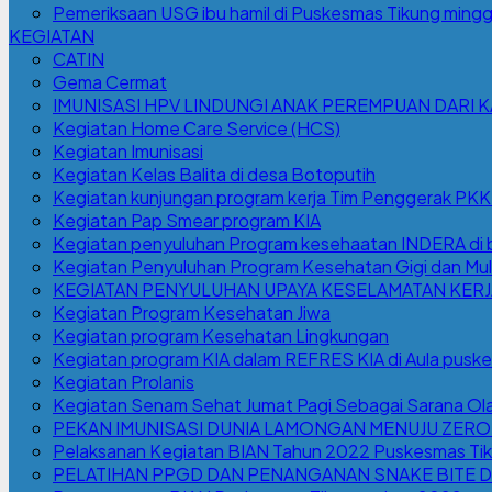
Pemeriksaan USG ibu hamil di Puskesmas Tikung mingg
KEGIATAN
CATIN
Gema Cermat
IMUNISASI HPV LINDUNGI ANAK PEREMPUAN DARI 
Kegiatan Home Care Service (HCS)
Kegiatan Imunisasi
Kegiatan Kelas Balita di desa Botoputih
Kegiatan kunjungan program kerja Tim Penggerak PK
Kegiatan Pap Smear program KIA
Kegiatan penyuluhan Program kesehaatan INDERA di b
Kegiatan Penyuluhan Program Kesehatan Gigi dan Mulu
KEGIATAN PENYULUHAN UPAYA KESELAMATAN KERJA
Kegiatan Program Kesehatan Jiwa
Kegiatan program Kesehatan Lingkungan
Kegiatan program KIA dalam REFRES KIA di Aula pusk
Kegiatan Prolanis
Kegiatan Senam Sehat Jumat Pagi Sebagai Sarana Ola
PEKAN IMUNISASI DUNIA LAMONGAN MENUJU ZERO
Pelaksanan Kegiatan BIAN Tahun 2022 Puskesmas Ti
PELATIHAN PPGD DAN PENANGANAN SNAKE BITE D