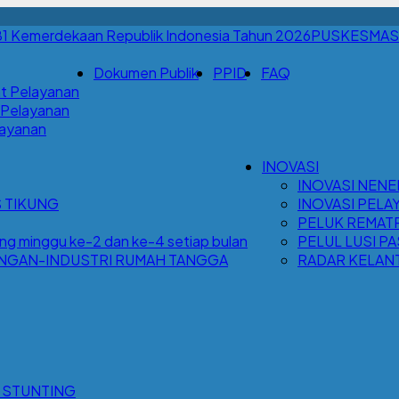
PUSKESMAS
Dokumen Publik
PPID
FAQ
t Pelayanan
 Pelayanan
Layanan
INOVASI
INOVASI NENE
 TIKUNG
INOVASI PELA
PELUK REMATR
ng minggu ke-2 dan ke-4 setiap bulan
PELUL LUSI PA
ANGAN-INDUSTRI RUMAH TANGGA
RADAR KELAN
 STUNTING