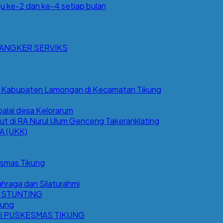
u ke-2 dan ke-4 setiap bulan
KANGKER SERVIKS
K Kabupaten Lamongan di Kecamatan Tikung
alai desa Kelorarum
t di RA Nurul Ulum Genceng Takeranklating
 (UKK)
esmas Tikung
hraga dan Silaturahmi
 STUNTING
kung
I PUSKESMAS TIKUNG