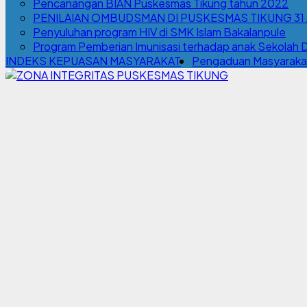
Pencanangan BIAN Puskesmas Tikung tahun 2022
PENILAIAN OMBUDSMAN DI PUSKESMAS TIKUNG 31
Penyuluhan program HIV di SMK Islam Bakalanpule
Program Pemberian Imunisasi terhadap anak Sekolah 
INDEKS KEPUASAN MASYARAKAT
Pengaduan Masyaraka