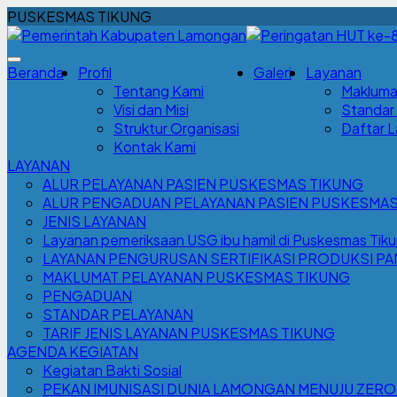
PUSKESMAS TIKUNG
Beranda
Profil
Galeri
Layanan
Tentang Kami
Makluma
Visi dan Misi
Standar
Struktur Organisasi
Daftar 
Kontak Kami
LAYANAN
ALUR PELAYANAN PASIEN PUSKESMAS TIKUNG
ALUR PENGADUAN PELAYANAN PASIEN PUSKESMAS
JENIS LAYANAN
Layanan pemeriksaan USG ibu hamil di Puskesmas Tiku
LAYANAN PENGURUSAN SERTIFIKASI PRODUKSI P
MAKLUMAT PELAYANAN PUSKESMAS TIKUNG
PENGADUAN
STANDAR PELAYANAN
TARIF JENIS LAYANAN PUSKESMAS TIKUNG
AGENDA KEGIATAN
Kegiatan Bakti Sosial
PEKAN IMUNISASI DUNIA LAMONGAN MENUJU ZERO